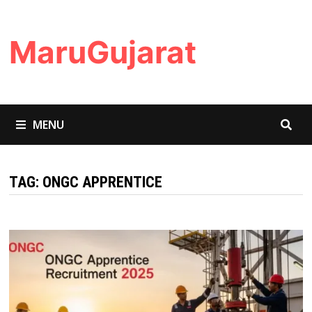
Skip
to
MaruGujarat
content
MENU
TAG:
ONGC APPRENTICE