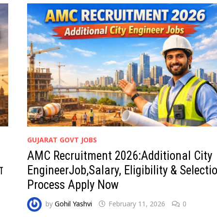
GUJARAT GOVT JOBS
AMC Recruitment 2026:Additional City
ा
EngineerJob,Salary, Eligibility & Selecti
Process Apply Now
by
Gohil Yashvi
February 11, 2026
0