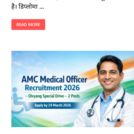
है। डिप्लोमा …
GSSSB
READ MORE
STAFF
NURSE
(AYURVEDA)
RECRUITMENT
2026:
90
पदों
पर
सरकारी
नौकरी
का
सुनहरा
मौका