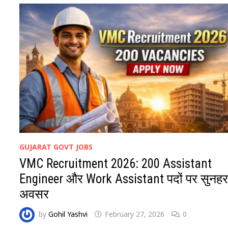
DRIVE
EXCLUSIVELY
FOR
DIVYANGJAN
(PERSONS
WITH
DISABILITIES/PWD)
GUJARAT GOVT JOBS
VMC Recruitment 2026: 200 Assistant
Engineer और Work Assistant पदों पर सुनहर
अवसर
by
Gohil Yashvi
February 27, 2026
0