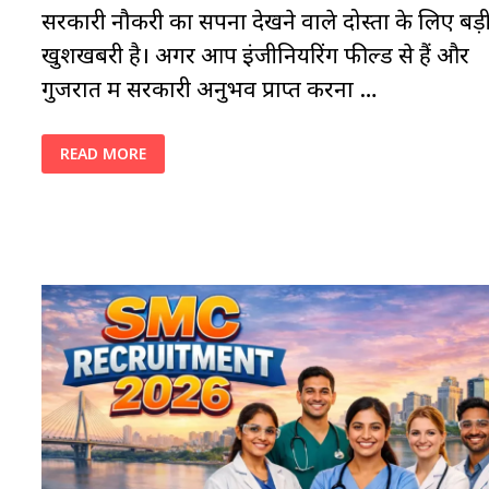
सरकारी नौकरी का सपना देखने वाले दोस्तों के लिए बड़
खुशखबरी है। अगर आप इंजीनियरिंग फील्ड से हैं और
गुजरात में सरकारी अनुभव प्राप्त करना …
VMC
READ MORE
RECRUITMENT
2026:
200
ASSISTANT
ENGINEER
और
WORK
ASSISTANT
पदों
पर
सुनहरा
अवसर