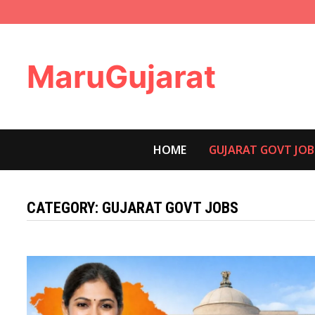
Skip
to
content
MaruGujarat
HOME
GUJARAT GOVT JOB
CATEGORY:
GUJARAT GOVT JOBS