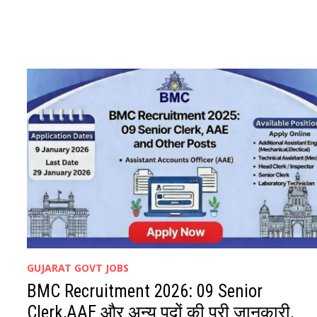
10
स्टाफ
नर्स
और
लैब
टेक्नीशियन
पदों
के
लिए
तुरंत
ऑनलाइन
आवेदन
करें
APPLY
NOW
GUJARAT GOVT JOBS
BMC Recruitment 2026: 09 Senior
Clerk,AAE और अन्य पदों की पूरी जानकारी,