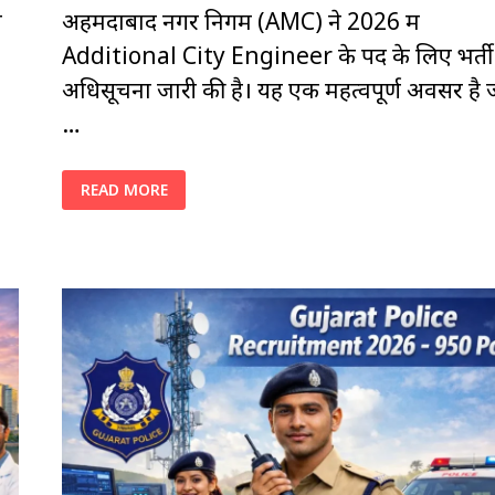
ी
अहमदाबाद नगर निगम (AMC) ने 2026 में
Additional City Engineer के पद के लिए भर्ती
अधिसूचना जारी की है। यह एक महत्वपूर्ण अवसर है 
…
AMC
READ MORE
RECRUITMENT
2026:ADDITIONAL
CITY
ENGINEERJOB,SALARY,
ELIGIBILITY
&
SELECTION
PROCESS
APPLY
NOW