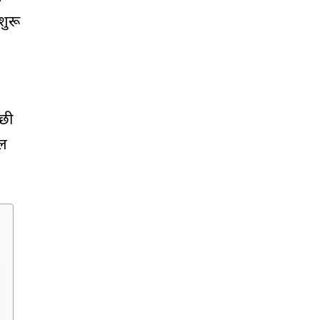
शुरू
्छी
दल