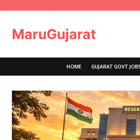
Skip
to
content
MaruGujarat
HOME
GUJARAT GOVT JOB