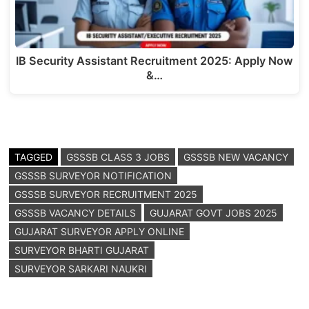
IB Security Assistant Recruitment 2025: Apply Now
&…
TAGGED
GSSSB CLASS 3 JOBS
GSSSB NEW VACANCY
GSSSB SURVEYOR NOTIFICATION
GSSSB SURVEYOR RECRUITMENT 2025
GSSSB VACANCY DETAILS
GUJARAT GOVT JOBS 2025
GUJARAT SURVEYOR APPLY ONLINE
SURVEYOR BHARTI GUJARAT
SURVEYOR SARKARI NAUKRI