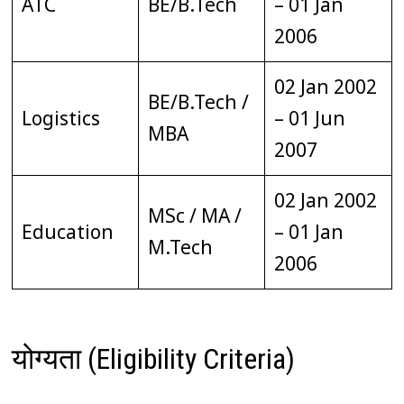
ATC
BE/B.Tech
– 01 Jan
2006
02 Jan 2002
BE/B.Tech /
Logistics
– 01 Jun
MBA
2007
02 Jan 2002
MSc / MA /
Education
– 01 Jan
M.Tech
2006
योग्यता (Eligibility Criteria)