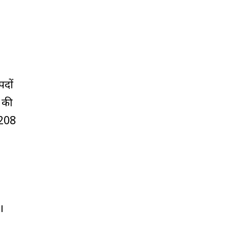
पदों
त की
5208
।