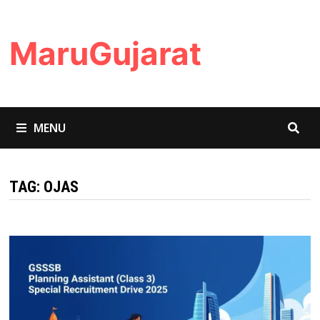
Skip
to
MaruGujarat
content
MENU
TAG:
OJAS