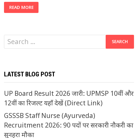
GSSSB
READ MORE
PLANNING
ASSISTANT
(CLASS
3)2025
SPECIAL
RECRUITMENT
DRIVE
Search
FOR
PWD
CANDIDATES
for:
एक
सुनहरा
अवसर
LATEST BLOG POST
UP Board Result 2026 जारी: UPMSP 10वीं और
12वीं का रिजल्ट यहाँ देखें (Direct Link)
GSSSB Staff Nurse (Ayurveda)
Recruitment 2026: 90 पदों पर सरकारी नौकरी का
सुनहरा मौका